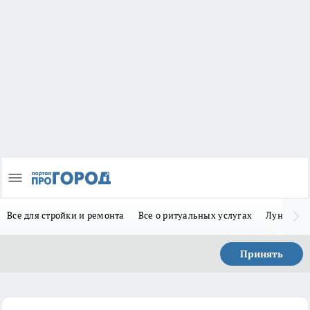
Все для стройки и ремонта
Все о ритуальных услугах
Лунно-по
Принять