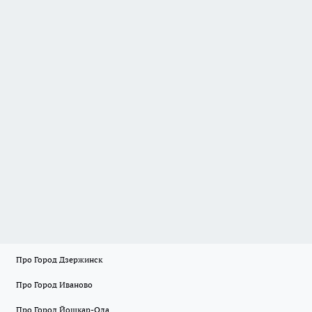
Про Город Дзержинск
Про Город Иваново
Про Город Йошкар-Ола