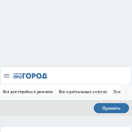
Все для стройки и ремонта
Все о ритуальных услугах
Лунно-по
Принять