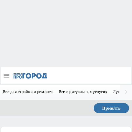
Все для стройки и ремонта
Все о ритуальных услугах
Лунно-по
Принять