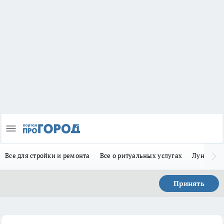
Все для стройки и ремонта
Все о ритуальных услугах
Лунно-по
Принять