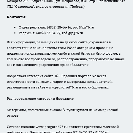
Кокарева А.К.. Адрес: 150040, ул. Некрасова, д.41, стр.1, помещение 312
(ТЦ "Североход", вход со стороны ул. Победы)
Контакты:
Отдел рекламы:
(4852) 28-66-16
,
pro@pg76.ru
Редакция:
(4852) 33-84-79
,
red@pg76.ru
Вся информация, размещенная на данном сайте, охраняется в
соответствии с законодательством РФ об авторском праве и не
подлежит использованию кем-либо в какой бы то ни было форме, в
том числе воспроизведению, распространению, переработке не иначе
как с письменного разрешения правообладателя.
Возрастная категория сайта 16+. Редакция портала не несет
ответственности за комментарии и материалы пользователей,
размещенные на сайте www.progorod76.ru и его субдоменах.
Распространение листовок в Ярославле
Материалы, помеченные знаком ∆, публикуются на коммерческой
основе
Сетевое издание www.progorod76.ru является средством массовой
информации. Регистрационный номер ЭЛ № ФС 77 - 91230 от