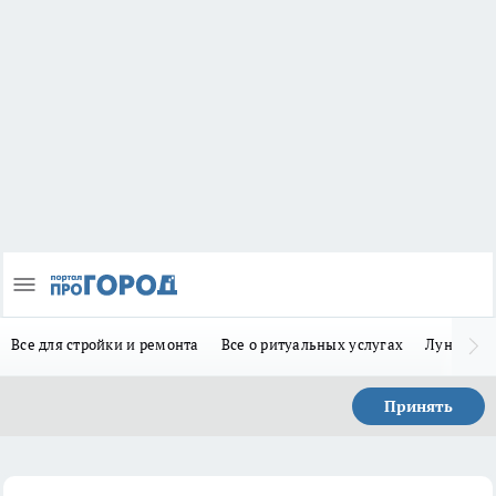
Все для стройки и ремонта
Все о ритуальных услугах
Лунно-по
Принять