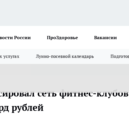
вости России
ПроЗдоровье
Вакансии
х услугах
Лунно-посевной календарь
Подгото
ировал сеть фитнес-клубов
рд рублей