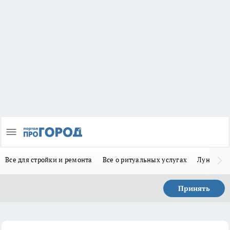
Все для стройки и ремонта
Все о ритуальных услугах
Лунно-по
Принять