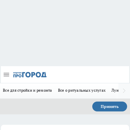
Все для стройки и ремонта
Все о ритуальных услугах
Лунно-по
Принять