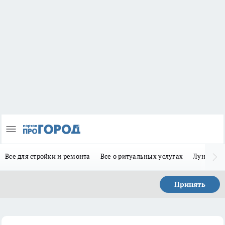
Все для стройки и ремонта
Все о ритуальных услугах
Лунно-по
Принять