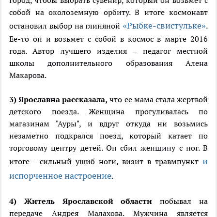
город, чтобы выбрать сувенир, который он возьмет с
собой на околоземную орбиту. В итоге космонавт
«Рыбке-свистульке»
остановил выбор на глиняной
.
Ее-то он и возьмет с собой в космос в марте 2016
года. Автор лучшего изделия – педагог местной
школы дополнительного образования Алена
Макарова.
3) Ярославна рассказала,
что ее мама стала жертвой
детского поезда. Женщина прогуливалась по
магазинам "Ауры", и вдруг откуда ни возьмись
незаметно подкрался поезд, который катает по
торговому центру детей. Он сбил женщину с ног. В
и
итоге - сильный ушиб ноги, визит в травмпункт
испорченное настроение
.
4) Житель Ярославской
области
побывал на
передаче Андрея Малахова. Мужчина является