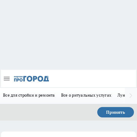
Все для стройки и ремонта
Все о ритуальных услугах
Лунно-по
Принять