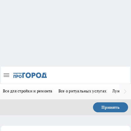
Все для стройки и ремонта
Все о ритуальных услугах
Лунно-по
Принять