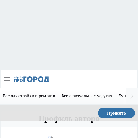
Все для стройки и ремонта
Все о ритуальных услугах
Лунно-по
Принять
Профиль автора