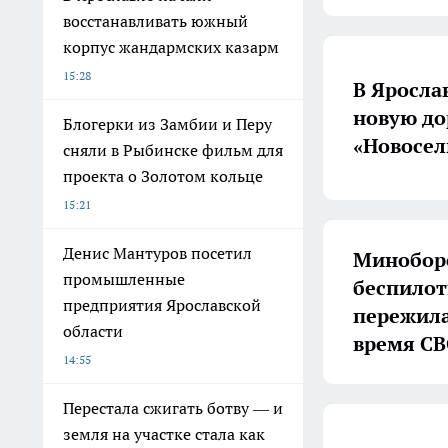
восстанавливать южный
корпус жандармских казарм
15:28
В Яросла
новую до
Блогерки из Замбии и Перу
«Новосел
сняли в Рыбинске фильм для
проекта о Золотом кольце
15:21
Денис Мантуров посетил
Миноборо
промышленные
беспилот
предприятия Ярославской
пережила
области
время С
14:55
Перестала сжигать ботву — и
земля на участке стала как