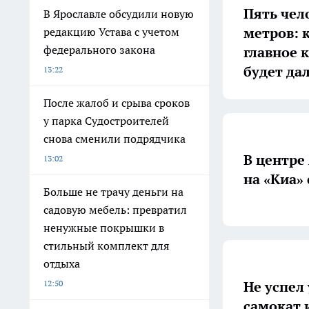
Пять чел
В Ярославле обсудили новую
метров: 
редакцию Устава с учетом
федерального закона
главное 
будет да
13:22
После жалоб и срыва сроков
у парка Судостроителей
снова сменили подрядчика
В центре
13:02
на «Киа»
Больше не трачу деньги на
садовую мебель: превратил
ненужные покрышки в
стильный комплект для
отдыха
Не успел
12:50
самокат 