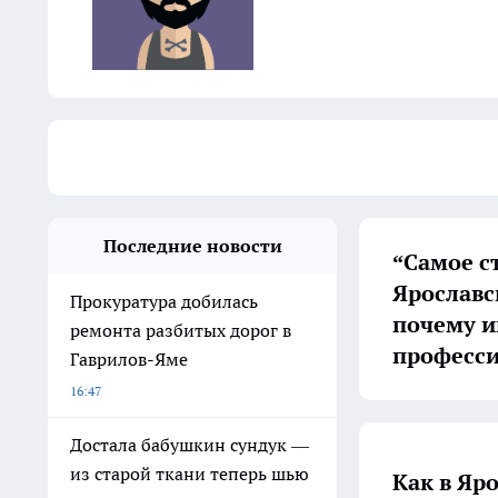
Последние новости
“Самое с
Ярославс
Прокуратура добилась
почему иг
ремонта разбитых дорог в
професс
Гаврилов-Яме
16:47
Достала бабушкин сундук —
из старой ткани теперь шью
Как в Яр