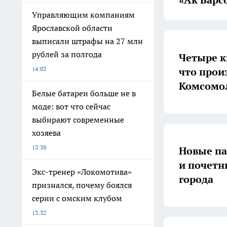
Управляющим компаниям
Ярославской области
выписали штрафы на 27 млн
рублей за полгода
Четыре к
14:02
что прои
Комсомол
Белые батареи больше не в
моде: вот что сейчас
выбирают современные
хозяева
13:39
Новые па
и почетн
Экс-тренер «Локомотива»
города
признался, почему боялся
серии с омским клубом
13:32