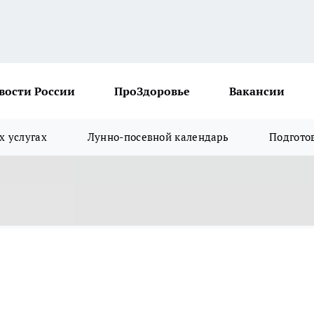
вости России
ПроЗдоровье
Вакансии
х услугах
Лунно-посевной календарь
Подгото