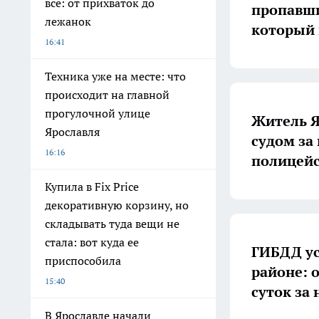
все: от прихваток до
пропавши
лежанок
который 
16:41
Техника уже на месте: что
происходит на главной
прогулочной улице
Житель Я
Ярославля
судом за
16:16
полицейс
Купила в Fix Price
декоративную корзину, но
складывать туда вещи не
стала: вот куда ее
ГИБДД ус
приспособила
районе: 
15:40
суток за
В Ярославле начали