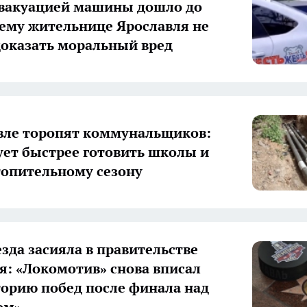
эвакуацией машины дошло до
чему жительнице Ярославля не
доказать моральный вред
вле торопят коммунальщиков:
ует быстрее готовить школы и
топительному сезону
езда засияла в правительстве
я: «Локомотив» снова вписал
торию побед после финала над
ом»