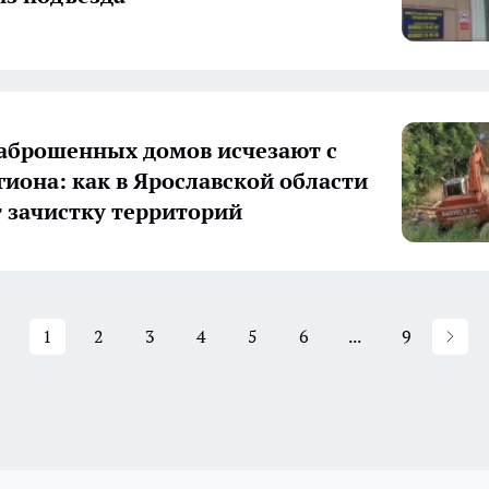
аброшенных домов исчезают с
гиона: как в Ярославской области
 зачистку территорий
1
2
3
4
5
6
...
9