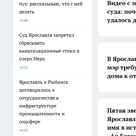
Видео с 
пух: рассказываю, что с ней
суда: по
делать
удалось 
14:40
Суд Ярославля запретил
сбрасывать
канализационные стоки в
В Яросла
озеро Неро
мэр треб
14:23
дома к о
Ярославль и Рыбинск
договорились о
сотрудничестве в
инфраструктуре
Пятая зв
промышленности и
Ярославл
соцсфере
имя в ис
14:22
«Ак Барс