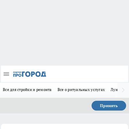
Все для стройки и ремонта
Все о ритуальных услугах
Лунно-по
Принять