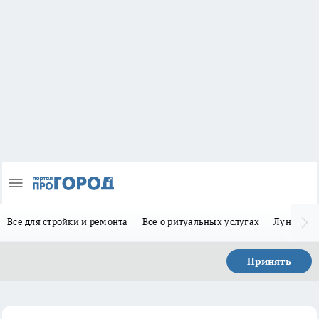
Все для стройки и ремонта
Все о ритуальных услугах
Лунно-по
Принять