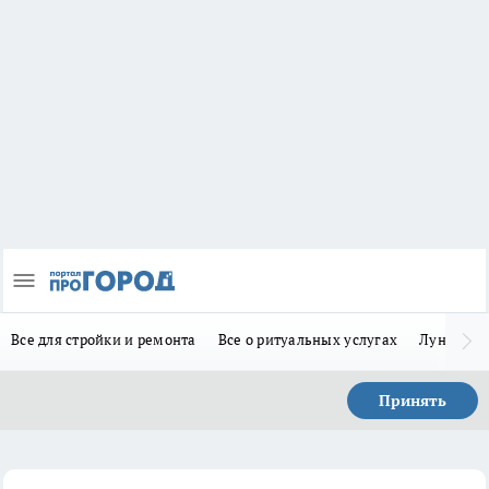
Все для стройки и ремонта
Все о ритуальных услугах
Лунно-по
Принять