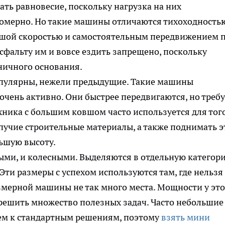
ть равновесие, поскольку нагрузка на них
омерно. Но такие машины отличаются тихоходность
ьшой скоростью и самостоятельным передвижением 
сфальту им и вовсе ездить запрещено, поскольку
ничного основания.
опулярны, нежели предыдущие. Такие машины
очень активно. Они быстрее передвигаются, но треб
хника с большим ковшом часто используется для того
пучие строительные материалы, а также поднимать э
ьшую высоту.
ми, и колесными. Выделяются в отдельную категор
Эти размеры с успехом используются там, где нельзя
змерной машины не так много места. Мощности у эт
 решить множество полезных задач. Часто небольшие
ем к стандартным решениям, поэтому
взять мини