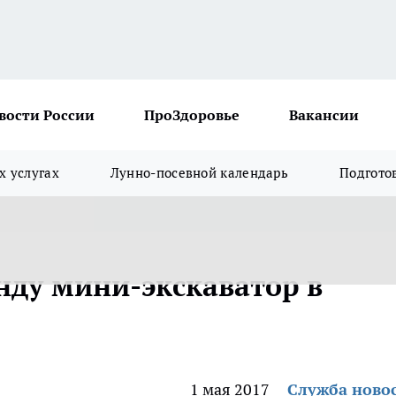
вости России
ПроЗдоровье
Вакансии
х услугах
Лунно-посевной календарь
Подгото
нду мини-экскаватор в
1 мая 2017
Служба ново