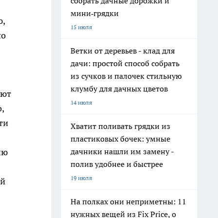
собрать дачные дорожки и
мини‑грядки
ю,
15 июля
по
Ветки от деревьев - клад для
дачи: простой способ собрать
из сучков и палочек стильную
клумбу для дачных цветов
уют
14 июля
,
ти
Хватит поливать грядки из
пластиковых бочек: умные
ию
дачники нашли им замену -
полив удобнее и быстрее
19 июля
ой
На полках они неприметны: 11
нужных вещей из Fix Price, о