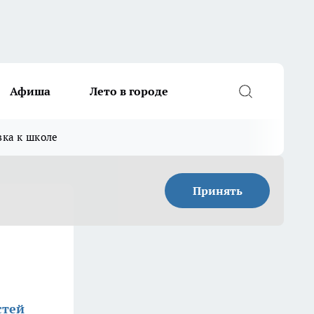
Афиша
Лето в городе
вка к школе
Принять
стей