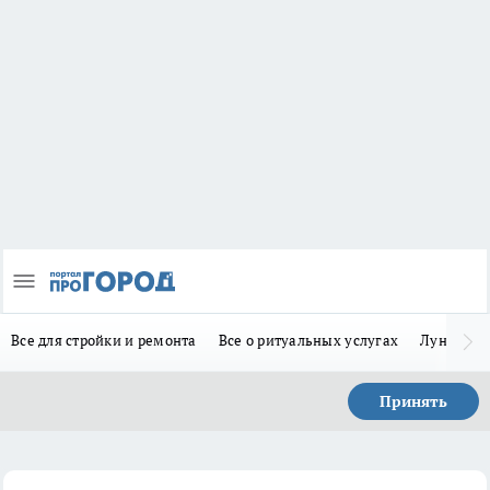
Все для стройки и ремонта
Все о ритуальных услугах
Лунно-по
Принять