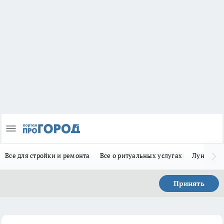
Все для стройки и ремонта
Все о ритуальных услугах
Лунно-по
Принять