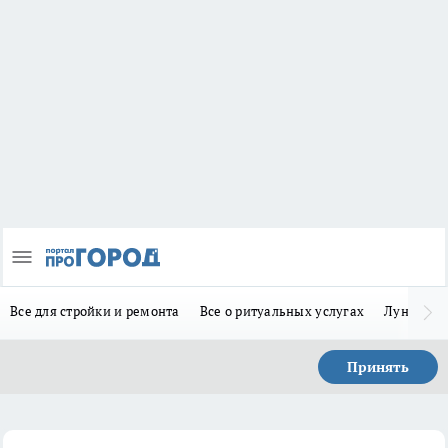
Все для стройки и ремонта
Все о ритуальных услугах
Лунно-по
Принять