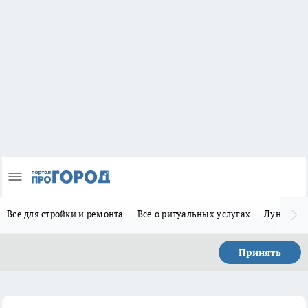
Все для стройки и ремонта
Все о ритуальных услугах
Лунно-по
Принять