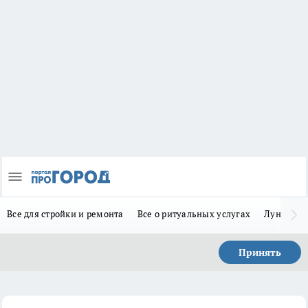
Все для стройки и ремонта
Все о ритуальных услугах
Лунно-по
Принять