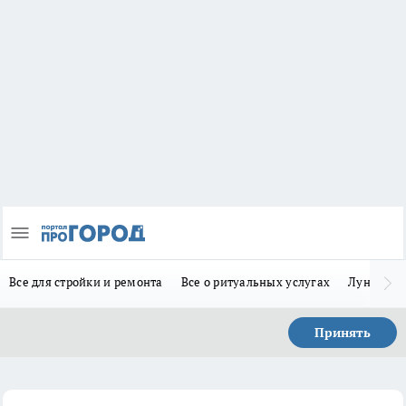
Все для стройки и ремонта
Все о ритуальных услугах
Лунно-по
Принять