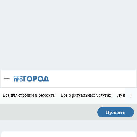
Все для стройки и ремонта
Все о ритуальных услугах
Лунно-по
Принять