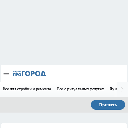
Все для стройки и ремонта
Все о ритуальных услугах
Лунно-по
Принять