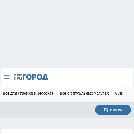
Все для стройки и ремонта
Все о ритуальных услугах
Лунно-по
Принять