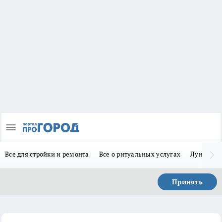
Все для стройки и ремонта
Все о ритуальных услугах
Лунно-по
Принять