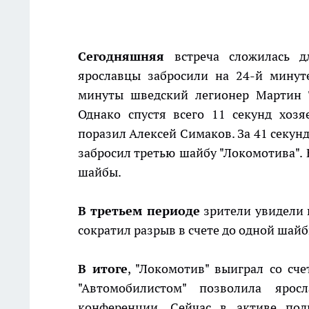
Сегодняшняя
встреча сложилась 
ярославцы забросили на 24-й минут
минуты шведский легионер Мартин Т
Однако спустя всего 11 секунд хоз
поразил Алексей Симаков. За 41 секун
забросил третью шайбу "Локомотива".
шайбы.
В третьем периоде
зрители увидели в
сократил разрыв в счете до одной шайб
В итоге
, "Локомотив" выиграл со сче
"Автомобилистом" позволила яро
конференции. Сейчас в активе по