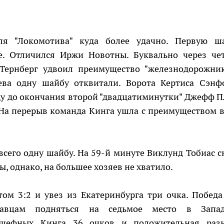
для "Локомотива" куда более удачно. Первую ш
е. Отличился Иржи Новотны. Буквально через че
ернберг удвоил преимущество "железнодорожник
яева одну шайбу отквитали. Ворота Кертиса Сэнф
ду до окончания второй "двадцатиминутки" Джефф П
 На перерыв команда Кинга ушла с преимуществом в
сего одну шайбу. На 59-й минуте Виклунд Тобиас с
ы, однако, на большее хозяев не хватило.
том 3:2 и увез из Екатеринбурга три очка. Победа
славцам подняться на седьмое место в Запа
дшефных Кинга 36 очков и положительная раз