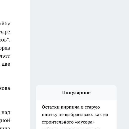
айбу
тыре
ов".
орда
лэтт
 две
нова
Популярное
Остатки кирпича и старую
 над
плитку не выбрасываю: как из
дной
строительного «мусора»
ница