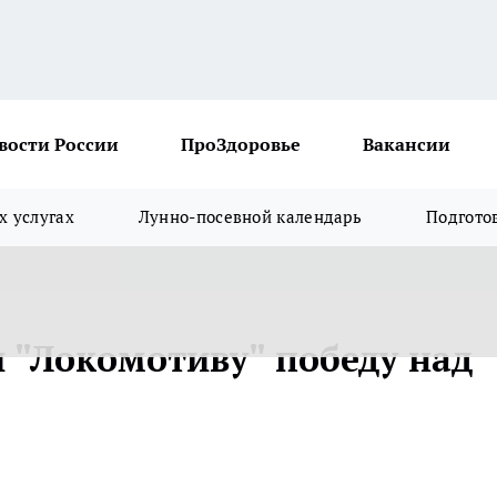
вости России
ПроЗдоровье
Вакансии
х услугах
Лунно-посевной календарь
Подгото
 "Локомотиву" победу над