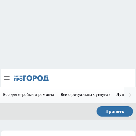
Все для стройки и ремонта
Все о ритуальных услугах
Лунно-по
Принять