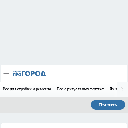
Все для стройки и ремонта
Все о ритуальных услугах
Лунно-по
Принять