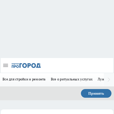
Все для стройки и ремонта
Все о ритуальных услугах
Лунно-по
Принять