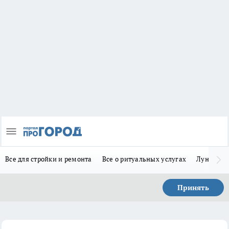
Все для стройки и ремонта
Все о ритуальных услугах
Лунно-по
Принять