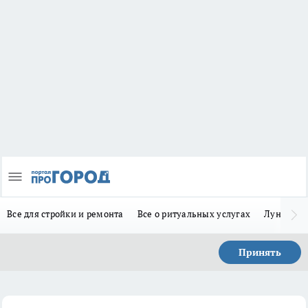
Все для стройки и ремонта
Все о ритуальных услугах
Лунно-по
Принять