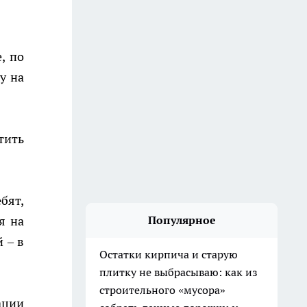
, по
у на
тить
бят,
я на
Популярное
 – в
Остатки кирпича и старую
плитку не выбрасываю: как из
строительного «мусора»
ации