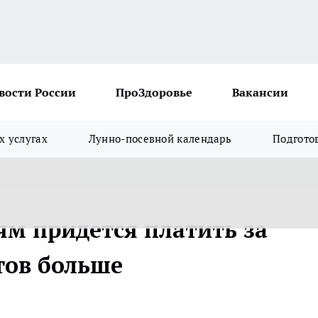
вости России
ПроЗдоровье
Вакансии
х услугах
Лунно-посевной календарь
Подгото
ям придется платить за
тов больше