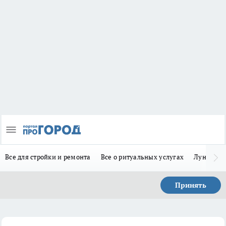
Все для стройки и ремонта
Все о ритуальных услугах
Лунно-по
Принять