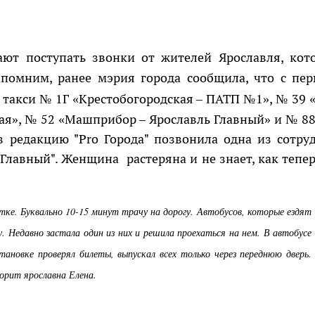
ют поступать звонки от жителей Ярославля, кот
апомним, ранее мэрия города сообщила, что с пер
такси № 1Г «Крестобогородская – ПАТП №1», № 39 
ая», № 52 «Машприбор – Ярославль Главный» и № 88
в редакцию "Pro Города" позвонила одна из сотру
лавный". Женщина растеряна и не знает, как тепер
тке. Буквально 10-15 минут трачу на дорогу. Автобусов, которые ездят
. Недавно застала один из них и решила проехаться на нем. В автобусе
ановке проверял билеты, выпускал всех только через переднюю дверь.
ворит ярославна Елена.