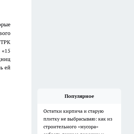
орые
вого
«ТРК
 «15
дниц
ь ей
Популярное
Остатки кирпича и старую
плитку не выбрасываю: как из
строительного «мусора»