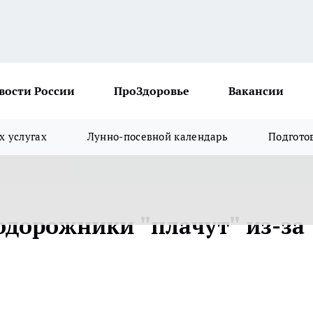
вости России
ПроЗдоровье
Вакансии
х услугах
Лунно-посевной календарь
Подгото
одорожники "плачут" из-за