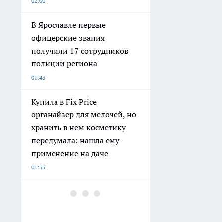
02:00
В Ярославле первые
офицерские звания
получили 17 сотрудников
полиции региона
01:43
Купила в Fix Price
органайзер для мелочей, но
хранить в нем косметику
передумала: нашла ему
применение на даче
01:35
Он рвал асфальт ещё до
появления спортбайков: чем
ИЖ «Планета Спорт»