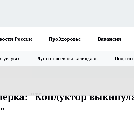
вости России
ПроЗдоровье
Вакансии
х услугах
Лунно-посевной календарь
Подгото
нерка: "Кондуктор выкинул
"