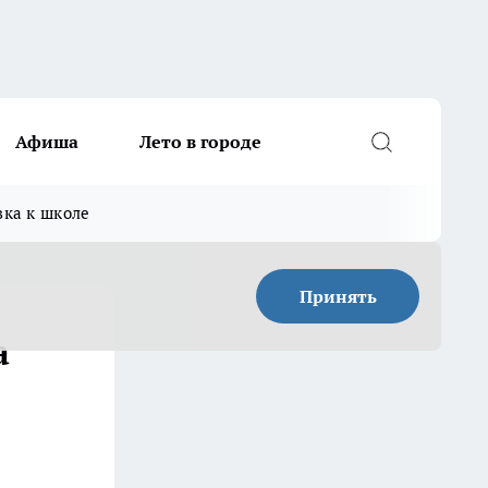
Афиша
Лето в городе
вка к школе
Принять
а