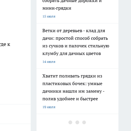
собрать дачные дорожки и
мини‑грядки
15 июля
Ветки от деревьев - клад для
дачи: простой способ собрать
где к
из сучков и палочек стильную
клумбу для дачных цветов
14 июля
Хватит поливать грядки из
пластиковых бочек: умные
дачники нашли им замену -
полив удобнее и быстрее
19 июля
На полках они неприметны: 11
нужных вещей из Fix Price, о