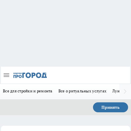
Все для стройки и ремонта
Все о ритуальных услугах
Лунно-по
Принять