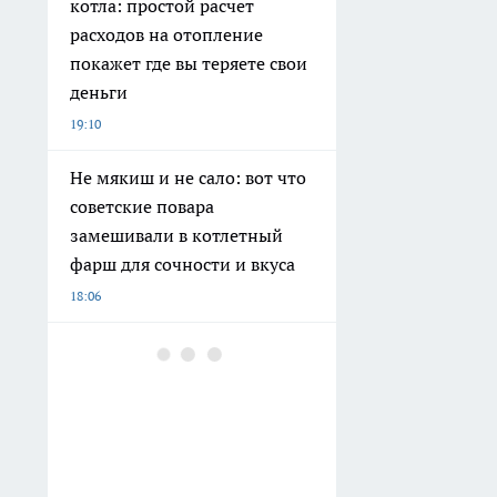
котла: простой расчет
расходов на отопление
покажет где вы теряете свои
деньги
19:10
Не мякиш и не сало: вот что
советские повара
замешивали в котлетный
фарш для сочности и вкуса
18:06
Добавляю молоко в воду для
полива огурцов: урожай
собираю ведрами до самых
заморозков без всякой
химии
17:20