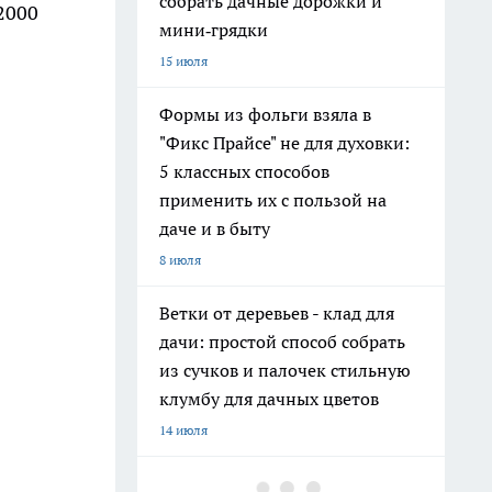
собрать дачные дорожки и
2000
мини‑грядки
15 июля
Формы из фольги взяла в
"Фикс Прайсе" не для духовки:
5 классных способов
применить их с пользой на
даче и в быту
8 июля
Ветки от деревьев - клад для
дачи: простой способ собрать
из сучков и палочек стильную
клумбу для дачных цветов
14 июля
Хватит поливать грядки из