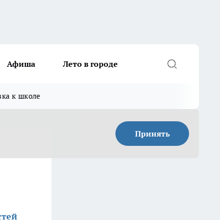
Афиша
Лето в городе
вка к школе
Принять
стей