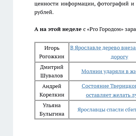
ценности информации, фотографий и в
рублей.
А на этой неделе
с «Pro Городом» зар
В Ярославле дерево внеза
Игорь
Рогожкин
дорогу
Дмитрий
Молнии ударяли в ж
Шувалов
Состояние Тверицко
Андрей
Корелкин
оставляет желать 
Ульяна
Я
рославцы спасли сби
Булыгина