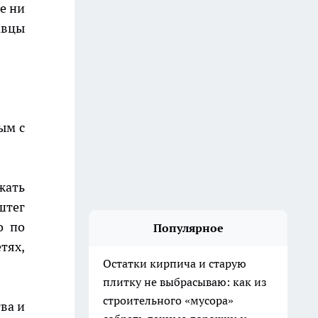
е ни
авцы
ым с
жать
штег
о по
Популярное
тях,
Остатки кирпича и старую
плитку не выбрасываю: как из
строительного «мусора»
ва и