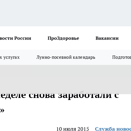
вости России
ПроЗдоровье
Вакансии
х услугах
Лунно-посевной календарь
Подгото
еделе снова заработали с
»
10 июля 2015
Служба ново