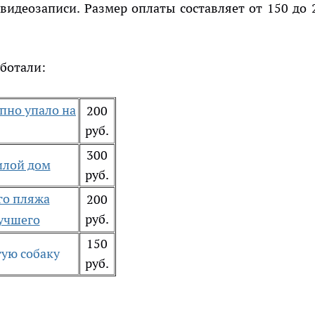
идеозаписи. Размер оплаты составляет от 150 до 
аботали:
пно упало на
200
руб.
300
илой дом
руб.
го пляжа
200
руб.
лучшего
150
тую собаку
руб.