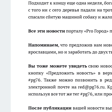
Подходит к концу еще одна неделя, бог
с того ни с сего деревья падали на тр
спасали сбитую машиной собаку и жало
Все эти новости
порталу «Pro Город» 
Напоминаем
, что предложив нам нов
ярославцами, но и заработать до двух т
Вы тоже можете увидеть
свою новос
кнопку «Предложить новость» в вер
#pg76. Также можно позвонить в ре
электронной почте на red@pg76.ru. Кр
используя все тот же тег #pg76, или пр
После публикации
вашей новости вып