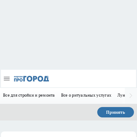
Все для стройки и ремонта
Все о ритуальных услугах
Лунно-по
Принять