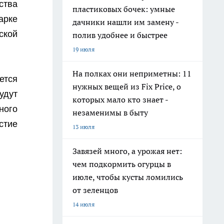
ства
пластиковых бочек: умные
арке
дачники нашли им замену -
ской
полив удобнее и быстрее
19 июля
На полках они неприметны: 11
ется
нужных вещей из Fix Price, о
удут
которых мало кто знает -
ного
незаменимы в быту
стие
13 июля
Завязей много, а урожая нет:
чем подкормить огурцы в
июле, чтобы кусты ломились
от зеленцов
14 июля