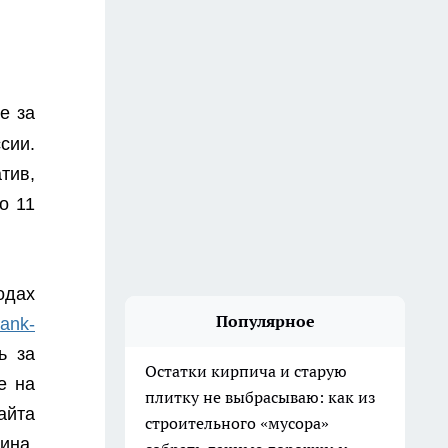
е за
сии.
тив,
о 11
одах
Популярное
ank-
ь за
Остатки кирпича и старую
е на
плитку не выбрасываю: как из
айта
строительного «мусора»
ина,