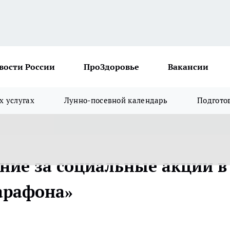
вости России
ПроЗдоровье
Вакансии
х услугах
Лунно-посевной календарь
Подгото
ание за социальные акции в
арафона»