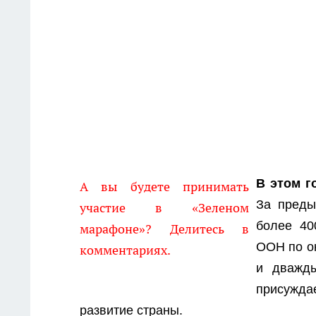
В этом 
А вы будете принимать
За преды
участие в «Зеленом
более 40
марафоне»? Делитесь в
ООН по о
комментариях.
и дважды
присужда
развитие страны.