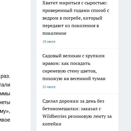
Хватит мириться с сыростью:
проверенный годами способ с
ведром в погребе, который
передают из поколения в
поколение
19 июля
Садовый великан с хрупким
нравом: как посадить
сиреневую стену цветов,
раз.
похожую на весенний туман
тали
25 июля
аммы
Сделал дорожки за день без
неты
бетономешалки: заказал с
му»,
Wildberries резиновую ленту за
ивое
копейки