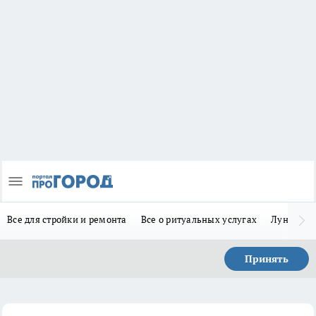
Все для стройки и ремонта
Все о ритуальных услугах
Лунно-по
Принять