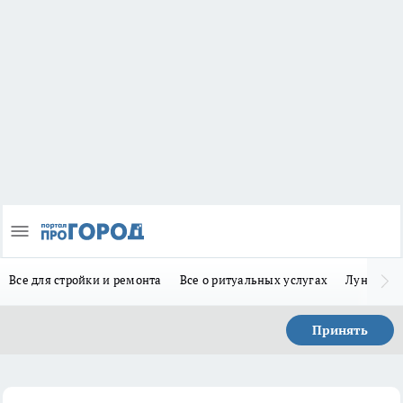
Все для стройки и ремонта
Все о ритуальных услугах
Лунно-по
Принять