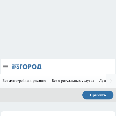
Все для стройки и ремонта
Все о ритуальных услугах
Лунно-по
Принять