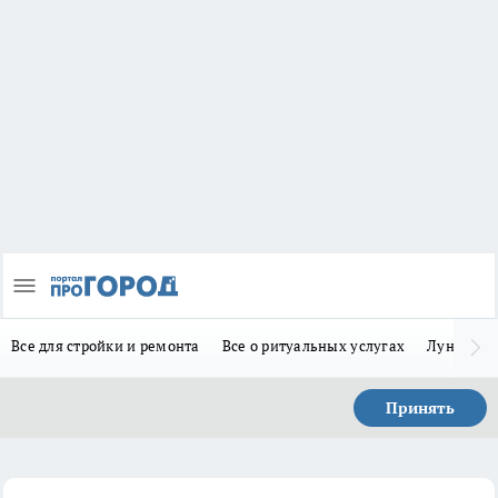
Все для стройки и ремонта
Все о ритуальных услугах
Лунно-по
Принять