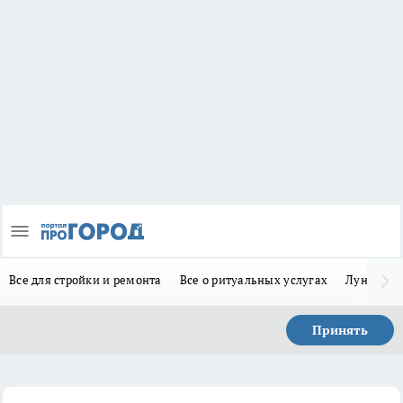
Все для стройки и ремонта
Все о ритуальных услугах
Лунно-по
Принять