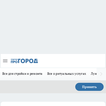
Все для стройки и ремонта
Все о ритуальных услугах
Лунно-по
Принять