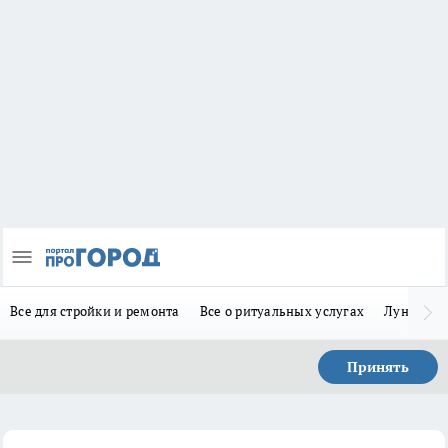
Все для стройки и ремонта
Все о ритуальных услугах
Лунно-по
Принять