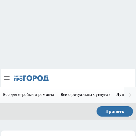
Все для стройки и ремонта
Все о ритуальных услугах
Лунно-по
Принять