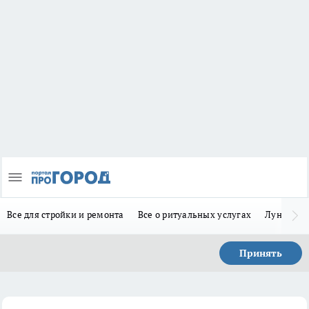
Все для стройки и ремонта
Все о ритуальных услугах
Лунно-по
Принять